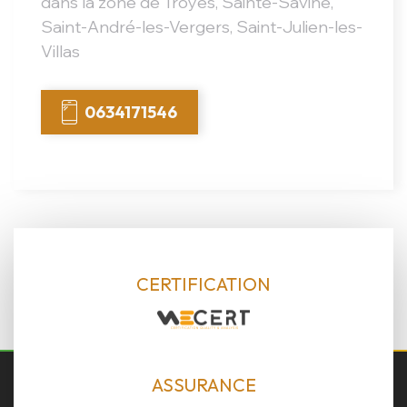
dans la zone de Troyes, Sainte-Savine,
Saint-André-les-Vergers, Saint-Julien-les-
Villas
0634171546
CERTIFICATION
ASSURANCE